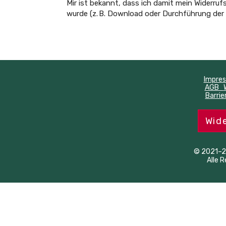
Mir ist bekannt, dass ich damit mein Widerrufs
wurde (z. B. Download oder Durchführung der 
Impr
AGB
Barrie
Wid
© 2021–2
Alle 